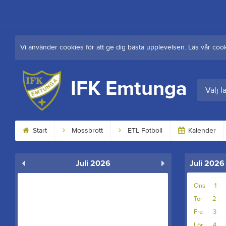
Vi använder cookies för att ge dig bästa upplevelsen. Läs vår coo
IFK Emtunga
Välj l
Start
Mossbrott
ETL Fotboll
Kalender
Juli 2026
Juli 2026
Ons
1
Tor
2
Fre
3
Lör
4