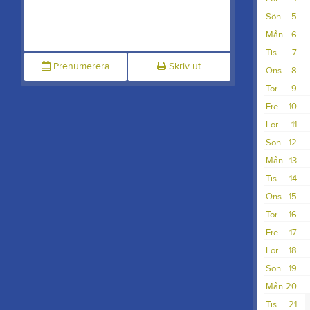
Sön
5
Mån
6
Tis
7
Prenumerera
Skriv ut
Ons
8
Tor
9
Fre
10
Lör
11
Sön
12
Mån
13
Tis
14
Ons
15
Tor
16
Fre
17
Lör
18
Sön
19
Mån
20
Tis
21