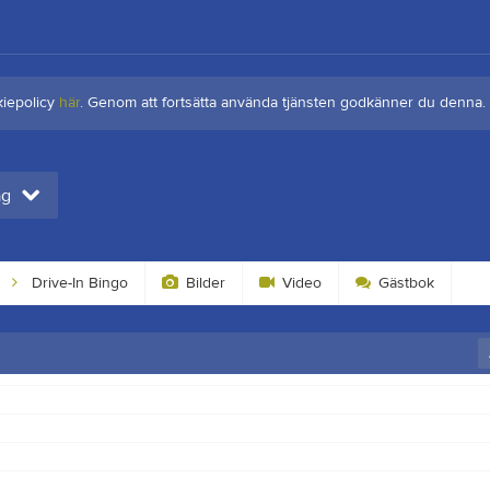
kiepolicy
här
. Genom att fortsätta använda tjänsten godkänner du denna.
ag
Drive-In Bingo
Bilder
Video
Gästbok