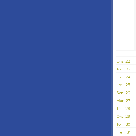
Ons
22
Tor
23
Fre
24
Lör
25
Sön
26
Mån
27
Tis
28
Ons
29
Tor
30
Fre
31