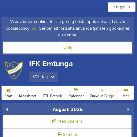
Logga in
Vi använder cookies för att ge dig bästa upplevelsen. Läs vår
cookiepolicy
här
. Genom att fortsätta använda tjänsten godkänner
du denna.
Okej
IFK Emtunga
Välj lag
Start
Mossbrott
ETL Fotboll
Kalender
Drive-In Bingo
Mer
Augusti 2026
Prenumerera
Skriv ut