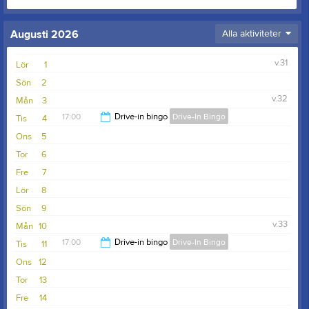
Augusti 2026
Alla aktiviteter
v.31
Lör
1
Sön
2
v.32
Mån
3
17:00
Drive-in bingo
Drive-In Bingo
Tis
4
Ons
5
22:00
Tor
6
Fre
7
Lör
8
Sön
9
v.33
Mån
10
17:00
Drive-in bingo
Drive-In Bingo
Tis
11
Ons
12
22:00
Tor
13
Fre
14