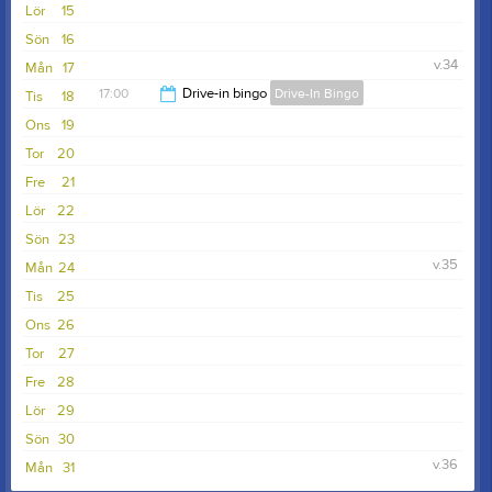
Lör
15
Sön
16
v.34
Mån
17
17:00
Drive-in bingo
Drive-In Bingo
Tis
18
Ons
19
22:00
Tor
20
Fre
21
Lör
22
Sön
23
v.35
Mån
24
Tis
25
Ons
26
Tor
27
Fre
28
Lör
29
Sön
30
v.36
Mån
31