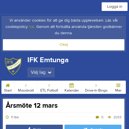
Logga in
Vi använder cookies för att ge dig bästa upplevelsen. Läs vår
cookiepolicy
här
. Genom att fortsätta använda tjänsten godkänner
du denna.
Okej
IFK Emtunga
Välj lag
Start
Mossbrott
ETL Fotboll
Kalender
Drive-In Bingo
Mer
Årsmöte 12 mars
11 feb
0
2033