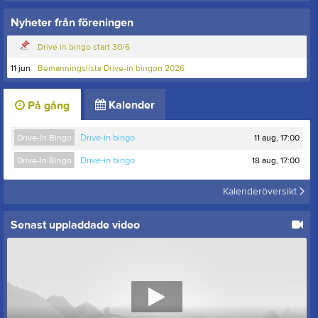
Nyheter från föreningen
Drive in bingo start 30/6
11 jun
Bemanningslista Drive-in bingon 2026
Kalender
På gång
11 aug, 17:00
Drive-In Bingo
Drive-in bingo
18 aug, 17:00
Drive-In Bingo
Drive-in bingo
Kalenderöversikt
Senast uppladdade video